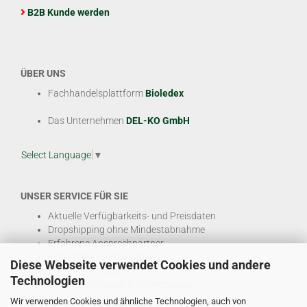
B2B Kunde werden
ÜBER UNS
Fachhandelsplattform
Bioledex
Das Unternehmen
DEL-KO GmbH
Select Language
▼
UNSER SERVICE FÜR SIE
Aktuelle Verfügbarkeits- und Preisdaten
Dropshipping ohne Mindestabnahme
Erfahrene Ansprechpartner
Hohe Warenverfügbarkeit
Diese Webseite verwendet Cookies und andere
EDI & E-Rechnung
Technologien
Attraktive Margen & Projektpreise
Wir verwenden Cookies und ähnliche Technologien, auch von
Und viele weitere
B2B Services