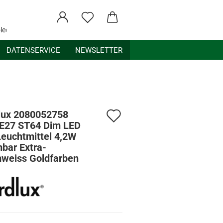
ledex.de
DATENSERVICE
NEWSLETTER
Auf
lux 2080052758
E27 ST64 Dim LED
den
Leuchtmittel 4,2W
bar Extra-
Merkzettel
weiss Goldfarben