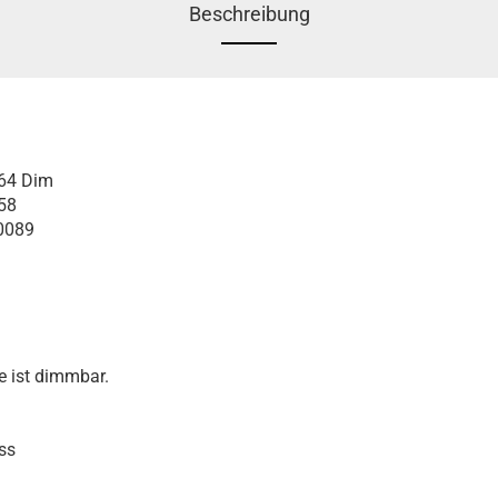
Beschreibung
T64 Dim
58
0089
e ist dimmbar.
ss