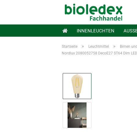
INNENLEUCHTEN
AUSS
»
»
Startseite
Leuchtmittel
Birnen un
Nordlux 2080052758 DecoE27 ST64 Dim LED 