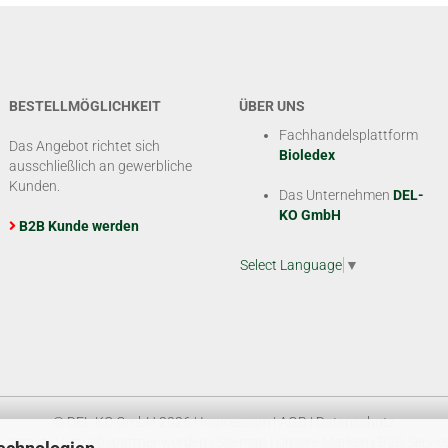
BESTELLMÖGLICHKEIT
ÜBER UNS
Fachhandelsplattform
Das Angebot richtet sich
Bioledex
ausschließlich an gewerbliche
Kunden.
Das Unternehmen
DEL-
KO GmbH
B2B Kunde werden
Select Language
▼
© DEL-KO GmbH 2026 |
Impressum
|
AGB
|
Datenschutz
Kontakt
|
Vertriebspartner werden
|
Sitemap
|
Unsere Marken
|
B2B Servic