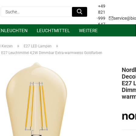
+49
Suche...
821
999
service@bio
647
ENLEUCHTEN
LEUCHTMITTEL
WEITERE
31
Projektanfrage &
Lichtplanung
»
»
d Kerzen
E27 LED Lampen
E27 Leuchtmittel 4,2W Dimmbar Extra-warmweiss Goldfarben
Nord
Deco
E27 
Dimm
warm