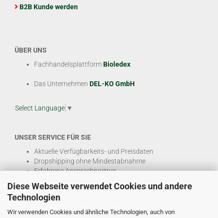
B2B Kunde werden
ÜBER UNS
Fachhandelsplattform
Bioledex
Das Unternehmen
DEL-KO GmbH
Select Language
▼
UNSER SERVICE FÜR SIE
Aktuelle Verfügbarkeits- und Preisdaten
Dropshipping ohne Mindestabnahme
Erfahrene Ansprechpartner
Hohe Warenverfügbarkeit
Diese Webseite verwendet Cookies und andere
EDI & E-Rechnung
Technologien
Attraktive Margen & Projektpreise
Wir verwenden Cookies und ähnliche Technologien, auch von
Und viele weitere
B2B Services