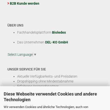
B2B Kunde werden
ÜBER UNS
Fachhandelsplattform
Bioledex
Das Unternehmen
DEL-KO GmbH
Select Language
▼
UNSER SERVICE FÜR SIE
Aktuelle Verfügbarkeits- und Preisdaten
Dropshipping ohne Mindestabnahme
Erfahrene Ansprechpartner
Hohe Warenverfügbarkeit
Diese Webseite verwendet Cookies und andere
EDI & E-Rechnung
Technologien
Attraktive Margen & Projektpreise
Wir verwenden Cookies und ähnliche Technologien, auch von
Und viele weitere
B2B Services