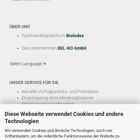
ÜBER UNS
Fachhandelsplattform
Bioledex
Das Unternehmen
DEL-KO GmbH
Select Language
▼
UNSER SERVICE FÜR SIE
Aktuelle Verfügbarkeits- und Preisdaten
Dropshipping ohne Mindestabnahme
Erfahrene Ansprechpartner
Hohe Warenverfügbarkeit
Diese Webseite verwendet Cookies und andere
EDI & E-Rechnung
Technologien
Attraktive Margen & Projektpreise
Wir verwenden Cookies und ähnliche Technologien, auch von
Und viele weitere
B2B Services
Drittanbietern, um die ordentliche Funktionsweise der Website zu