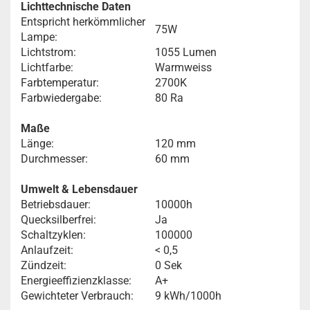
Lichttechnische Daten
Entspricht herkömmlicher
75W
Lampe:
Lichtstrom:
1055 Lumen
Lichtfarbe:
Warmweiss
Farbtemperatur:
2700K
Farbwiedergabe:
80 Ra
Maße
Länge:
120 mm
Durchmesser:
60 mm
Umwelt & Lebensdauer
Betriebsdauer:
10000h
Quecksilberfrei:
Ja
Schaltzyklen:
100000
Anlaufzeit:
< 0,5
Zündzeit:
0 Sek
Energieeffizienzklasse:
A+
Gewichteter Verbrauch:
9 kWh/1000h