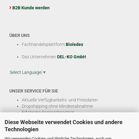
B2B Kunde werden
ÜBER UNS
Fachhandelsplattform
Bioledex
Das Unternehmen
DEL-KO GmbH
Select Language
▼
UNSER SERVICE FÜR SIE
Aktuelle Verfügbarkeits- und Preisdaten
Dropshipping ohne Mindestabnahme
Erfahrene Ansprechpartner
Hohe Warenverfügbarkeit
Diese Webseite verwendet Cookies und andere
EDI & E-Rechnung
Technologien
Attraktive Margen & Projektpreise
Wir verwenden Cookies und ähnliche Technologien, auch von