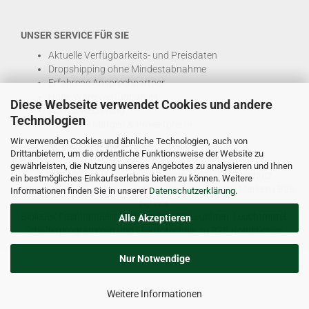
UNSER SERVICE FÜR SIE
Aktuelle Verfügbarkeits- und Preisdaten
Dropshipping ohne Mindestabnahme
Erfahrene Ansprechpartner
Hohe Warenverfügbarkeit
Diese Webseite verwendet Cookies und andere
EDI & E-Rechnung
Technologien
Attraktive Margen & Projektpreise
Wir verwenden Cookies und ähnliche Technologien, auch von
Und viele weitere
B2B Services
Drittanbietern, um die ordentliche Funktionsweise der Website zu
gewährleisten, die Nutzung unseres Angebotes zu analysieren und Ihnen
© DEL-KO GmbH 2026 |
Impressum
|
AGB
|
Datenschutz
ein bestmögliches Einkaufserlebnis bieten zu können. Weitere
Kontakt
|
Vertriebspartner werden
|
Sitemap
|
Unsere Marken
|
B2B
Informationen finden Sie in unserer
Datenschutzerklärung
.
Service
Bioledex Fachhandelsplattform für LED Leuchten, Leuchtmittel,
Alle Akzeptieren
Schalterprogrammen und Elektrotechnik zu B2B Konditionen.
Nur Notwendige
Weitere Informationen