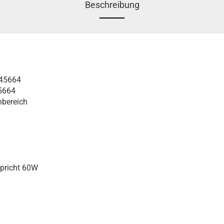
Beschreibung
845664
5664
nbereich
spricht 60W