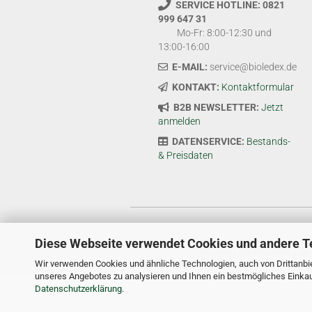
SERVICE HOTLINE: 0821
999 647 31
Mo-Fr: 8:00-12:30 und
13:00-16:00
E-MAIL:
service@bioledex.de
KONTAKT:
Kontaktformular
B2B NEWSLETTER:
Jetzt
anmelden
DATENSERVICE:
Bestands-
& Preisdaten
Diese Webseite verwendet Cookies und andere T
Bioledex Fachhandelsplat
Wir verwenden Cookies und ähnliche Technologien, auch von Drittanbie
unseres Angebotes zu analysieren und Ihnen ein bestmögliches Einkauf
Datenschutzerklärung
.