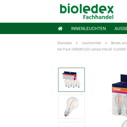
INNENLEUCHTEN
AUSS
»
»
Startseite
Leuchtmittel
Birnen un
6er Pack OSRAM LED Lampe VALUE CLASSIC