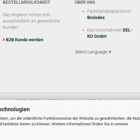
BESTELLMÖGLICHKEIT
ÜBER UNS
Fachhandelsplattform
Das Angebot richtet sich
Bioledex
ausschließlich an gewerbliche
Kunden.
Das Unternehmen
DEL-
KO GmbH
B2B Kunde werden
Select Language
▼
© DEL-KO GmbH 2026 |
Impressum
|
AGB
|
Datenschutz
Kontakt
|
Vertriebspartner werden
|
Sitemap
|
Unsere Marken
|
B2B Servic
echnologien
tform für LED Leuchten, Leuchtmittel, Schalterprogrammen und Elektrote
tern, um die ordentliche Funktionsweise der Website zu gewährleisten, die Nu
serlebnis bieten zu können. Weitere Informationen finden Sie in unserer