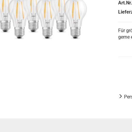
Art.Nr.
Lieferz
Für gr
gerne 
Per