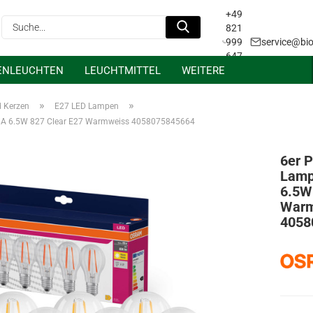
+49
Suche...
821
999
service@bio
647
ENLEUCHTEN
LEUCHTMITTEL
WEITERE
31
Projektanfrage &
Lichtplanung
»
»
d Kerzen
E27 LED Lampen
 A 6.5W 827 Clear E27 Warmweiss 4058075845664
6er 
Lamp
6.5W
Warm
4058