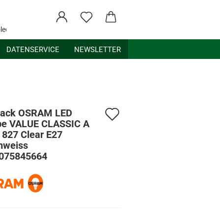
ledex.de
DATENSERVICE
NEWSLETTER
Auf
Pack OSRAM LED
e VALUE CLASSIC A
den
 827 Clear E27
weiss
Merkzettel
075845664