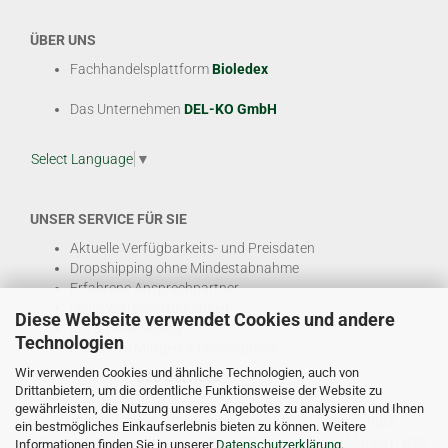
ÜBER UNS
Fachhandelsplattform
Bioledex
Das Unternehmen
DEL-KO GmbH
Select Language
▼
UNSER SERVICE FÜR SIE
Aktuelle Verfügbarkeits- und Preisdaten
Dropshipping ohne Mindestabnahme
Erfahrene Ansprechpartner
Hohe Warenverfügbarkeit
Diese Webseite verwendet Cookies und andere
EDI & E-Rechnung
Technologien
Attraktive Margen & Projektpreise
Wir verwenden Cookies und ähnliche Technologien, auch von
Und viele weitere
B2B Services
Drittanbietern, um die ordentliche Funktionsweise der Website zu
gewährleisten, die Nutzung unseres Angebotes zu analysieren und Ihnen
© DEL-KO GmbH 2026 |
Impressum
|
AGB
|
Datenschutz
ein bestmögliches Einkaufserlebnis bieten zu können. Weitere
Kontakt
|
Vertriebspartner werden
|
Sitemap
|
Unsere Marken
|
B2B
Informationen finden Sie in unserer
Datenschutzerklärung
.