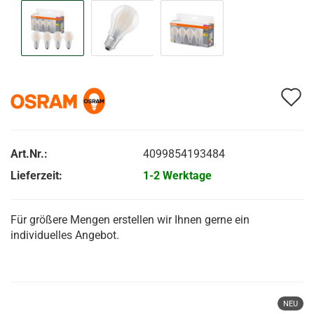
A
d
M
Art.Nr.:
4099854193484
Lieferzeit:
1-2 Werktage
Für größere Mengen erstellen wir Ihnen gerne ein
individuelles Angebot.
NEU