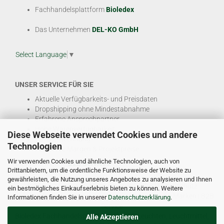
Fachhandelsplattform
Bioledex
Das Unternehmen
DEL-KO GmbH
Select Language
▼
UNSER SERVICE FÜR SIE
Aktuelle Verfügbarkeits- und Preisdaten
Dropshipping ohne Mindestabnahme
Erfahrene Ansprechpartner
Hohe Warenverfügbarkeit
Diese Webseite verwendet Cookies und andere
EDI & E-Rechnung
Technologien
Attraktive Margen & Projektpreise
Wir verwenden Cookies und ähnliche Technologien, auch von
Und viele weitere
B2B Services
Drittanbietern, um die ordentliche Funktionsweise der Website zu
gewährleisten, die Nutzung unseres Angebotes zu analysieren und Ihnen
© DEL-KO GmbH 2026 |
Impressum
|
AGB
|
Datenschutz
ein bestmögliches Einkaufserlebnis bieten zu können. Weitere
Kontakt
|
Vertriebspartner werden
|
Sitemap
|
Unsere Marken
|
B2B
Informationen finden Sie in unserer
Datenschutzerklärung
.
Service
Bioledex Fachhandelsplattform für LED Leuchten, Leuchtmittel,
Alle Akzeptieren