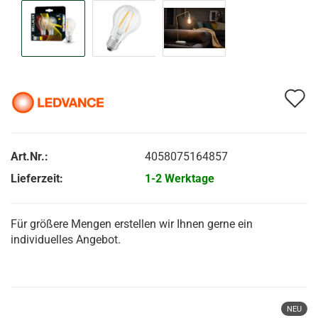
A
d
M
Art.Nr.:
4058075164857
Lieferzeit:
1-2 Werktage
Für größere Mengen erstellen wir Ihnen gerne ein
individuelles Angebot.
NEU