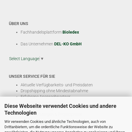
ÜBER UNS
Fachhandelsplattform
Bioledex
Das Unternehmen
DEL-KO GmbH
Select Language
▼
UNSER SERVICE FÜR SIE
Aktuelle Verfügbarkeits- und Preisdaten
Dropshipping ohne Mindestabnahme
Erfahrene Ansprechpartner
Hohe Warenverfügbarkeit
Diese Webseite verwendet Cookies und andere
EDI & E-Rechnung
Technologien
Attraktive Margen & Projektpreise
Wir verwenden Cookies und ähnliche Technologien, auch von
Und viele weitere
B2B Services
Drittanbietern, um die ordentliche Funktionsweise der Website zu