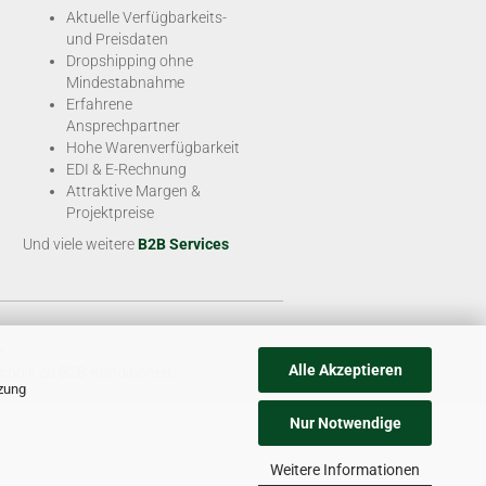
Aktuelle Verfügbarkeits-
und Preisdaten
Dropshipping ohne
Mindestabnahme
Erfahrene
Ansprechpartner
Hohe Warenverfügbarkeit
EDI & E-Rechnung
Attraktive Margen &
Projektpreise
Und viele weitere
B2B Services
e
Alle Akzeptieren
chnik zu B2B Konditionen.
tzung
Nur Notwendige
Weitere Informationen