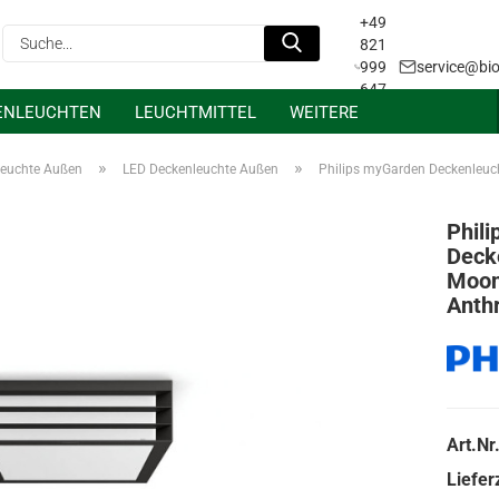
+49
Suche...
821
999
service@bio
647
ENLEUCHTEN
LEUCHTMITTEL
WEITERE
31
Projektanfrage &
Lichtplanung
»
»
leuchte Außen
LED Deckenleuchte Außen
Philips myGarden Deckenleu
Phil
Deck
Moon
Anthr
Art.Nr.
Lieferz