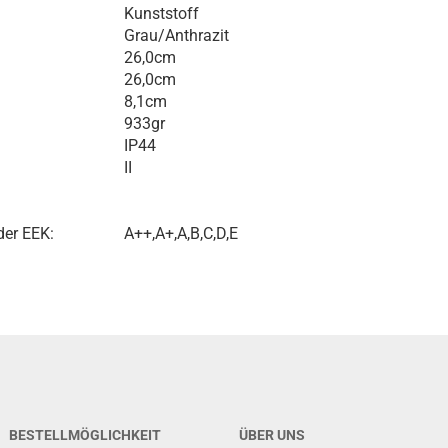
Kunststoff
Grau/Anthrazit
26,0cm
26,0cm
8,1cm
933gr
IP44
II
der EEK:
A++,A+,A,B,C,D,E
BESTELLMÖGLICHKEIT
ÜBER UNS