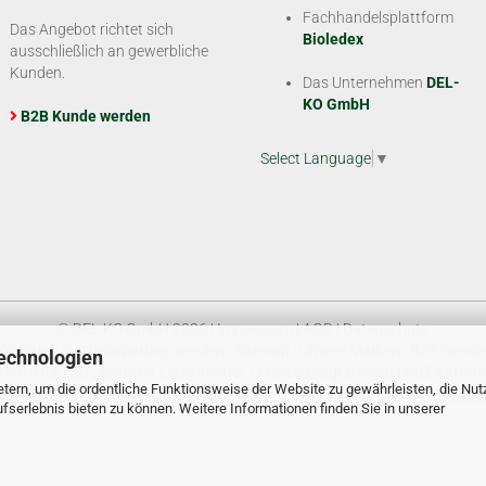
Fachhandelsplattform
Das Angebot richtet sich
Bioledex
ausschließlich an gewerbliche
Kunden.
Das Unternehmen
DEL-
KO GmbH
B2B Kunde werden
Select Language
▼
© DEL-KO GmbH 2026 |
Impressum
|
AGB
|
Datenschutz
Kontakt
|
Vertriebspartner werden
|
Sitemap
|
Unsere Marken
|
B2B Servic
echnologien
tform für LED Leuchten, Leuchtmittel, Schalterprogrammen und Elektrote
tern, um die ordentliche Funktionsweise der Website zu gewährleisten, die Nu
serlebnis bieten zu können. Weitere Informationen finden Sie in unserer