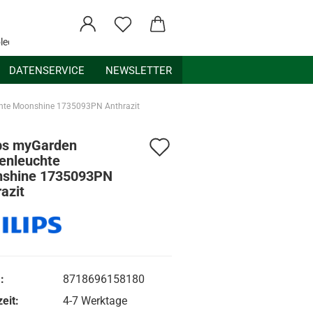
ledex.de
DATENSERVICE
NEWSLETTER
chte Moonshine 1735093PN Anthrazit
Auf
ips myGarden
enleuchte
den
shine 1735093PN
azit
Merkzettel
:
8718696158180
eit:
4-7 Werktage