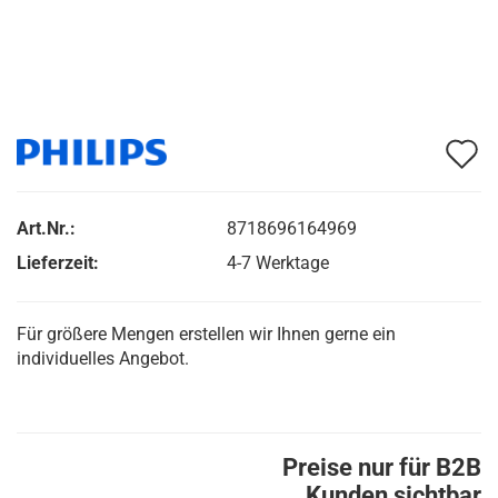
A
d
M
Art.Nr.:
8718696164969
Lieferzeit:
4-7 Werktage
Für größere Mengen erstellen wir Ihnen gerne ein
individuelles Angebot.
Preise nur für B2B
Kunden sichtbar